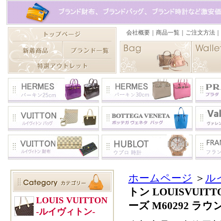
ホームページ
＞
ル
トン LOUISVU
ーズ M60292 