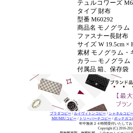
テュルコワーズ M6
タイプ 財布
型番 M60292
商品名 モノグラ
ファスナー長財布
サイズ W 19.5cm × H
素材 モノグラム・
カラ― モノグラム
付属品 箱、保存袋
プラダコピー
/
ルイヴィトンコピー
/
シャネルコピ
MIUMIUコピー
/
トリーバーチコピー
/
ボッテガコ
年中無休２４時間受付いたしてお
Copyright (C) 2016-20