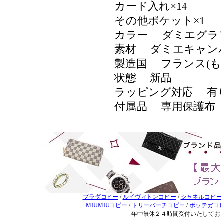
カード入れ×14
その他ポケット×1
カラー ダミエグラ
素材 ダミエキャ
製造国 フランス(
状態 新品
ラッピング対応 
付属品 専用保護布
プラダコピー
/
ルイヴィトンコピー
/
シャネルコピ
MIUMIUコピー
/
トリーバーチコピー
/
ボッテガコ
年中無休２４時間受付いたしてお