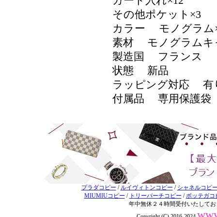
カード入れ×12
その他ポケット×3
カラー モノグラム
素材 モノグラムキ
製造国 フランス
状態 新品
ラッピング対応 
付属品 専用保護袋
プラダコピー
/
ルイヴィトンコピー
/
シャネルコピ
MIUMIUコピー
/
トリーバーチコピー
/
ボッテガコ
年中無休２４時間受付いたしてお
www
Copyright (C) 2016-2024