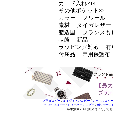
カード入れ×14
その他ポケット×2
カラー ノワール
素材 タイガレザー
製造国 フランスも
状態 新品
ラッピング対応 
付属品 専用保護布
プラダコピー
/
ルイヴィトンコピー
/
シャネルコピ
MIUMIUコピー
/
トリーバーチコピー
/
ボッテガコ
年中無休２４時間受付いたしてお