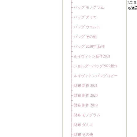
LO
も過