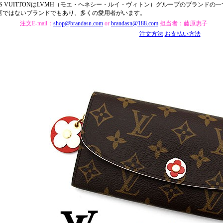
UIS VUITTONはLVMH（モエ・ヘネシー・ルイ・ヴィトン）グループのブランド
言ではないブランドでもあり、多くの愛用者がいます。
注文E-mail：
shop@brandasn.com
or
brandasn@188.com
担当者：藤原惠子
注文方法
お支払い方法