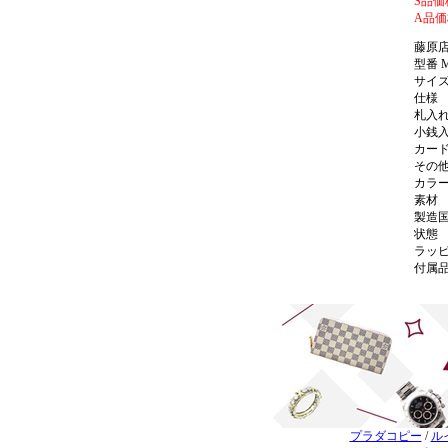
S品価
A品価
藤原
型番 M
サイズ 
仕様
札入れ
小銭入
カード
その他
カラ
素材
製造
状態
ラッ
付属
プラダコピー
/
ル