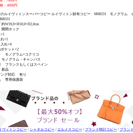
格：7000円
格：4000円
店のルイヴィトンスーパーコピー ルイヴィトン財布コピー M68331 モノグラム
68331
約W19,0×H10,0×D2,0cm
 開閉ホック
×1
れ×1
入れ×4
ポケット×2
ー モノグラム×コクリコ
 モノグラム・キャンバス
国 フランスもしくはスペイン
 新品
ピング対応 有り
品 専用保護袋
イヴィトンコピー
/
シャネルコピー
/
エルメスコピー
/
ブランド時計コピー
/
ブラン