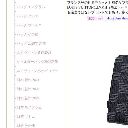
フランス発の世界中もっとも有名なブ
LOUIS VUITTONはLVMH（
も過言ではないブランドでもあり、多
注文E-mail：
shop@brandas