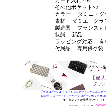
カード入れ×16
その他ポケット×2
カラー ダミエ・グ
素材 ダミエ・グラ
製造国 フランスも
状態 新品
ラッピング対応 
付属品 専用保存袋
プラダコピー
/
ルイヴィトンコピー
/
シャネルコピ
MIUMIUコピー
/
トリーバーチコピー
/
ボッテガコ
年中無休２４時間受付いたしてお
www