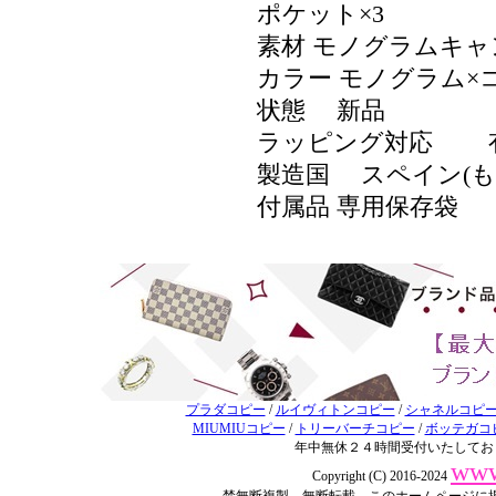
ポケット×3
素材 モノグラムキ
カラー モノグラム×
状態 新品
ラッピング対応
製造国 スペイン(
付属品 専用保存袋
プラダコピー
/
ルイヴィトンコピー
/
シャネルコピ
MIUMIUコピー
/
トリーバーチコピー
/
ボッテガコ
年中無休２４時間受付いたしてお
www
Copyright (C) 2016-2024