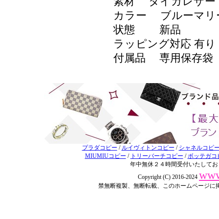
素材 タイガレザー
カラー ブルーマリ
状態 新品
ラッピング対応 有
付属品 専用保存袋
プラダコピー
/
ルイヴィトンコピー
/
シャネルコピ
MIUMIUコピー
/
トリーバーチコピー
/
ボッテガコ
年中無休２４時間受付いたしてお
www
Copyright (C) 2016-2024
禁無断複製、無断転載、このホームページに