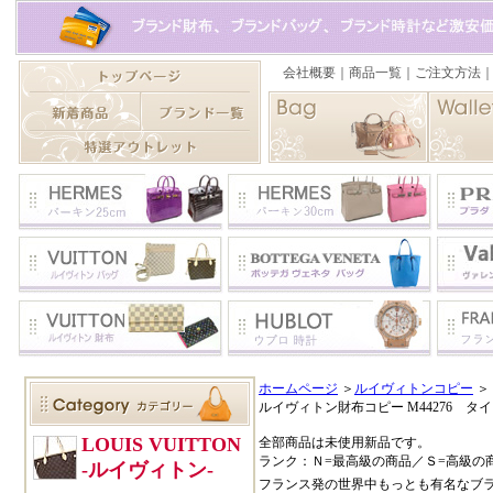
ホームページ
＞
ルイヴィトンコピー
＞
ルイヴィトン財布コピー M44276 
全部商品は未使用新品です。
ランク：Ｎ=最高級の商品／Ｓ=高級の
フランス発の世界中もっとも有名なブ