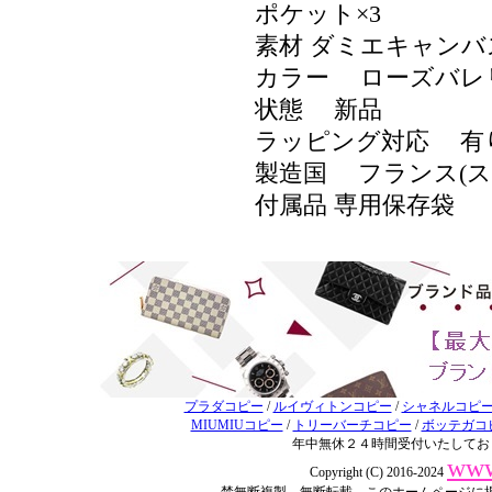
ポケット×3
素材 ダミエキャン
カラー ローズバレ
状態 新品
ラッピング対応 
製造国 フランス(
付属品 専用保存袋
プラダコピー
/
ルイヴィトンコピー
/
シャネルコピ
MIUMIUコピー
/
トリーバーチコピー
/
ボッテガコ
年中無休２４時間受付いたしてお
www
Copyright (C) 2016-2024