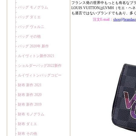
フランス発の世界中もっとも有名なブ
LOUIS VUITTONはLVMH（
も過言ではないブランドでもあり、多
注文E-mail：
shop@brandas