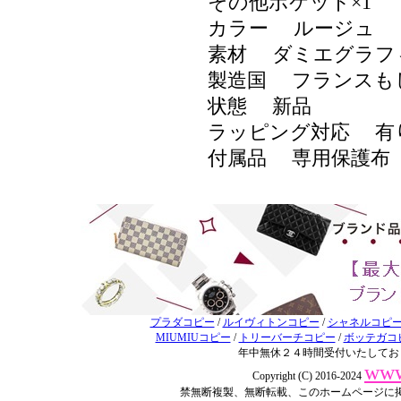
その他ポケット×1
カラー ルージュ
素材 ダミエグラ
製造国 フランスも
状態 新品
ラッピング対応 
付属品 専用保護布
プラダコピー
/
ルイヴィトンコピー
/
シャネルコピ
MIUMIUコピー
/
トリーバーチコピー
/
ボッテガコ
年中無休２４時間受付いたしてお
www
Copyright (C) 2016-2024
禁無断複製、無断転載、このホームページに