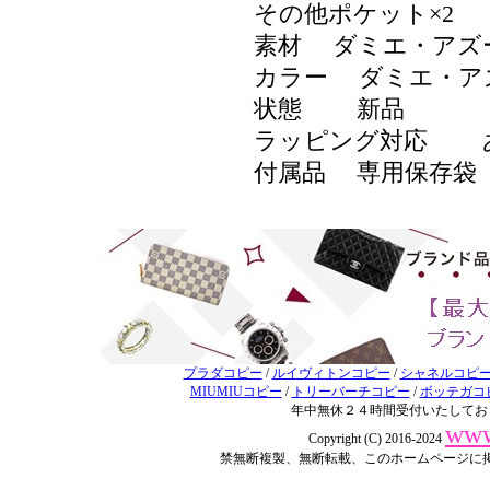
その他ポケット×2
素材 ダミエ・アズ
カラー ダミエ・ア
状態 新品
ラッピング対応
付属品 専用保存袋
プラダコピー
/
ルイヴィトンコピー
/
シャネルコピ
MIUMIUコピー
/
トリーバーチコピー
/
ボッテガコ
年中無休２４時間受付いたしてお
www
Copyright (C) 2016-2024
禁無断複製、無断転載、このホームページに