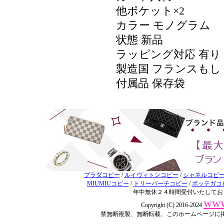
他ポケット×2
カラー モノグラム
状態 新品
ラッピング対応 有り
製造国 フランスも
付属品 保存袋
プラダコピー
/
ルイヴィトンコピー
/
シャネルコピ
MIUMIUコピー
/
トリーバーチコピー
/
ボッテガコ
年中無休２４時間受付いたしてお
www
Copyright (C) 2016-2024
禁無断複製、無断転載、このホームページに