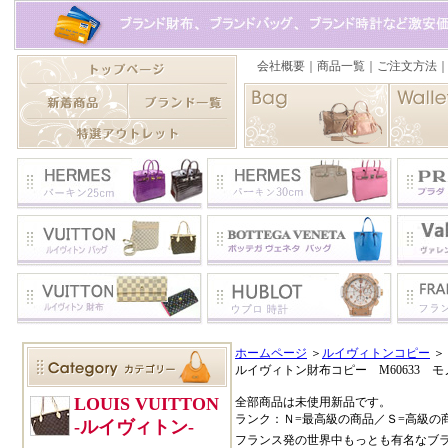
ホームページ
＞
ルイヴィトンコピー
＞
ルイヴィトン財布コピー M60633
全部商品は未使用新品です。
ランク：Ｎ=最高級の商品／Ｓ=高級の
フランス発の世界中もっとも有名なブ