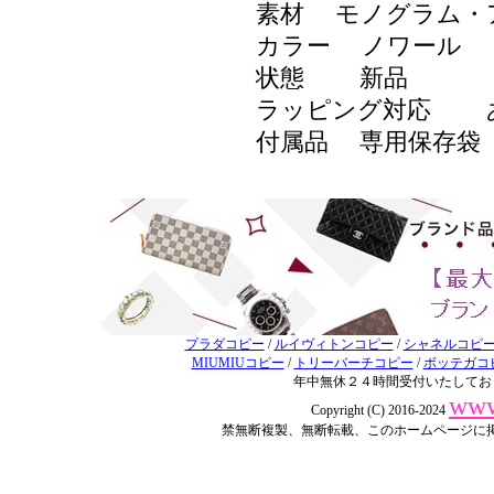
素材 モノグラム・
カラー ノワール
状態 新品
ラッピング対応
付属品 専用保存袋
プラダコピー
/
ルイヴィトンコピー
/
シャネルコピ
MIUMIUコピー
/
トリーバーチコピー
/
ボッテガコ
年中無休２４時間受付いたしてお
www
Copyright (C) 2016-2024
禁無断複製、無断転載、このホームページに