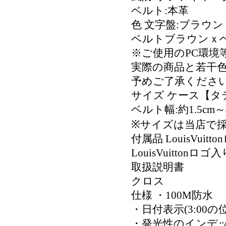
ベルト:本革
色 文字盤:ブラウン
ベルトブラウンｘ
※ご使用のPC環境
実際の商品と若干
予めご了承くださ
サイズ ケース【タテx
ベルト幅:約1.5cm～
※サイズは当店で
付属品 LouisVuit
LouisVuitton
取扱説明書
クロス
仕様 ・100M防水
・日付表示(3:00の
・発光性のインデ