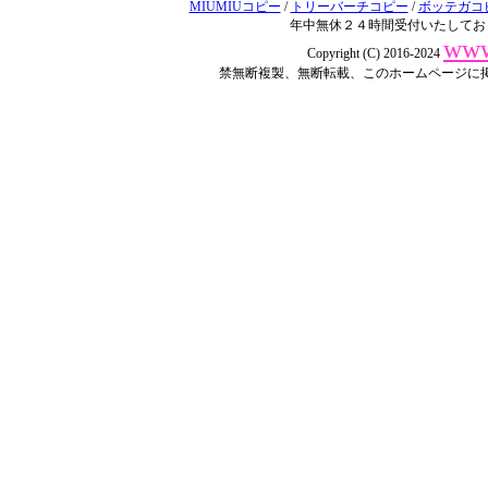
MIUMIUコピー
/
トリーバーチコピー
/
ボッテガコ
年中無休２４時間受付いたしてお
www
Copyright (C) 2016-2024
禁無断複製、無断転載、このホームページに