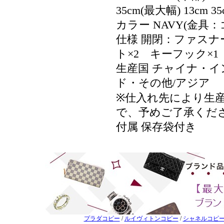
35cm(最大幅) 13cm 3
カラー NAVY(金具：
仕様 開閉：ファスナ
ト×2 キーフック×1
生産国 チャイナ・
ド・その他/アジア
※仕入れ先により生
で、予めご了承くだ
付属 保存袋付き
プラダコピー
/
ルイヴィトンコピー
/
シャネルコピ