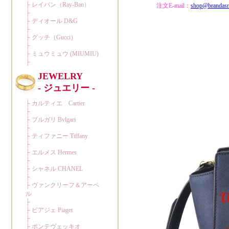
注文E-mail：
shop@brandas