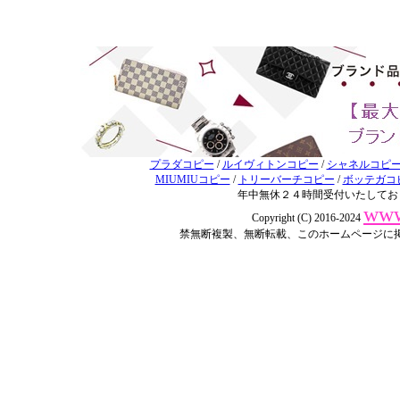
プラダコピー
/
ルイヴィトンコピー
/
シャネルコピ
MIUMIUコピー
/
トリーバーチコピー
/
ボッテガコ
年中無休２４時間受付いたしてお
www
Copyright (C) 2016-2024
禁無断複製、無断転載、このホームページに