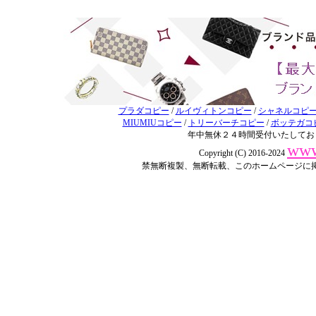
プラダコピー
/
ルイヴィトンコピー
/
シャネルコピ
MIUMIUコピー
/
トリーバーチコピー
/
ボッテガコ
年中無休２４時間受付いたしてお
www
Copyright (C) 2016-2024
禁無断複製、無断転載、このホームページに