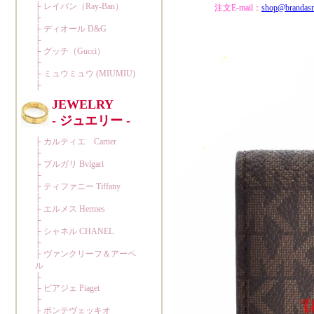
注文E-mail：
shop@brandas