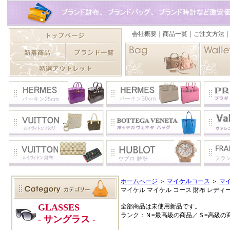
ホームページ
＞
マイケルコース
＞
マ
マイケル マイケル コース 財布 レディース
全部商品は未使用新品です。
ランク：Ｎ=最高級の商品／Ｓ=高級の