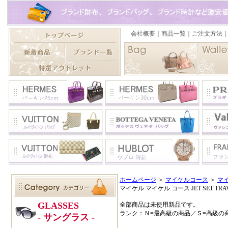
ホームページ
＞
マイケルコース
＞
マ
マイケル マイケル コース JET SET T
全部商品は未使用新品です。
ランク：Ｎ=最高級の商品／Ｓ=高級の