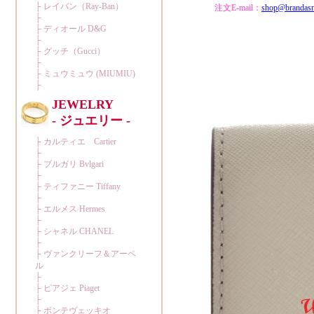
注文E-mail：
shop@brandas