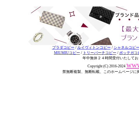
プラダコピー
/
ルイヴィトンコピー
/
シャネルコピ
MIUMIUコピー
/
トリーバーチコピー
/
ボッテガコ
年中無休２４時間受付いたしてお
www
Copyright (C) 2016-2024
禁無断複製、無断転載、このホームページに