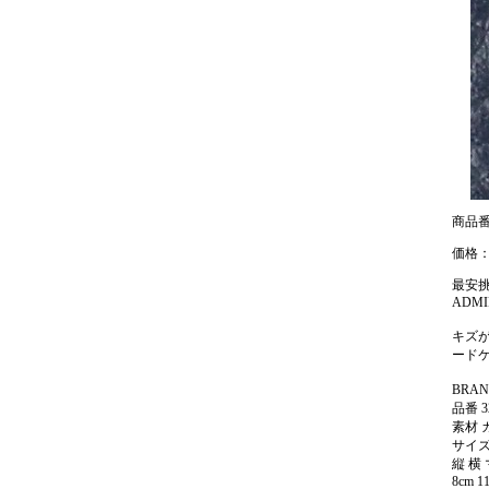
商品番号:
価格：
最安挑
ADMI
キズ
ード
BRAN
品番 32
素材 
サイ
縦 横
8cm 1