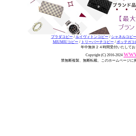
プラダコピー
/
ルイヴィトンコピー
/
シャネルコピ
MIUMIUコピー
/
トリーバーチコピー
/
ボッテガコ
年中無休２４時間受付いたしてお
www
Copyright (C) 2016-2024
禁無断複製、無断転載、このホームページに