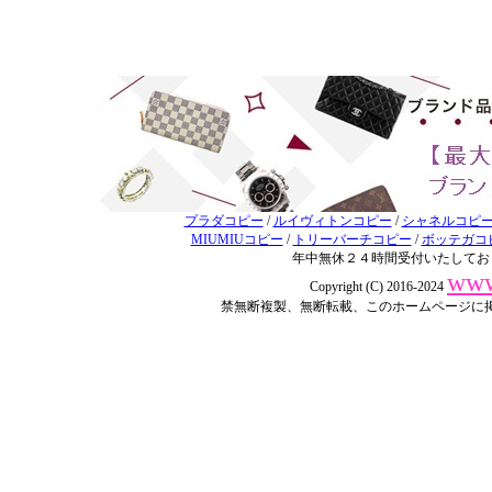
プラダコピー
/
ルイヴィトンコピー
/
シャネルコピ
MIUMIUコピー
/
トリーバーチコピー
/
ボッテガコ
年中無休２４時間受付いたしてお
www
Copyright (C) 2016-2024
禁無断複製、無断転載、このホームページに