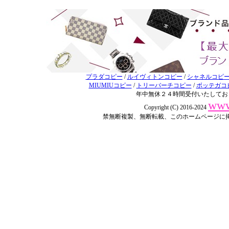
プラダコピー
/
ルイヴィトンコピー
/
シャネルコピ
MIUMIUコピー
/
トリーバーチコピー
/
ボッテガコ
年中無休２４時間受付いたしてお
www
Copyright (C) 2016-2024
禁無断複製、無断転載、このホームページに