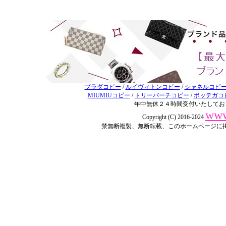
プラダコピー
/
ルイヴィトンコピー
/
シャネルコピ
MIUMIUコピー
/
トリーバーチコピー
/
ボッテガコ
年中無休２４時間受付いたしてお
www
Copyright (C) 2016-2024
禁無断複製、無断転載、このホームページに