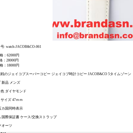
: watch-JACOB&CO-061
格：62000円
格：28000円
格：18000円
戦のジェイコブスーパーコピー ジェイコブ時計コピー JACOB&CO 5タイムゾーン JC
 新品 メンズ
色 ダイヤモンド
サイズ 47ｍｍ
五カ国同時表示
 国際保証書 ケース/交換ストラップ
クオーツ