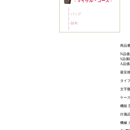
商品番号
N品価
S品価
A品価
最安挑
タイプ
文字盤
ケース
機能 
付属品
機械 