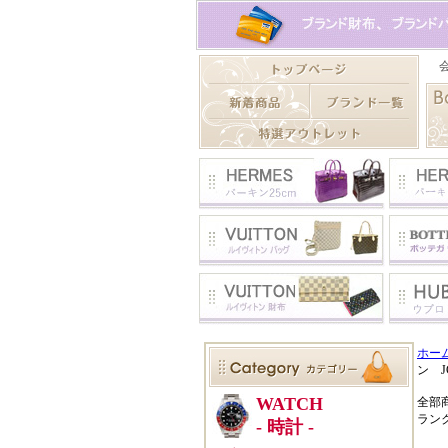
ホー
ン J
全部
ラン