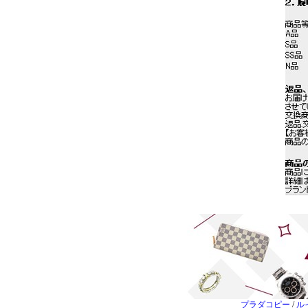
プラダコピー
/
ル