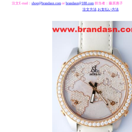
注文E-mail：
shop@brandasn.com
or
brandasn@188.com
担当者：藤原惠子
注文方法
お支払い方法