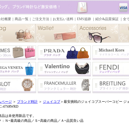
ムページ
＞
ブランド時計
＞
ジェイコブ
＞最安挑戦のジェイコブスーパーコピー ジェイ
C-47SRWRD
商品は未使用新品です。
ク：Ｎ=最高級の商品／Ｓ=高級の商品／Ａ=品質良い品