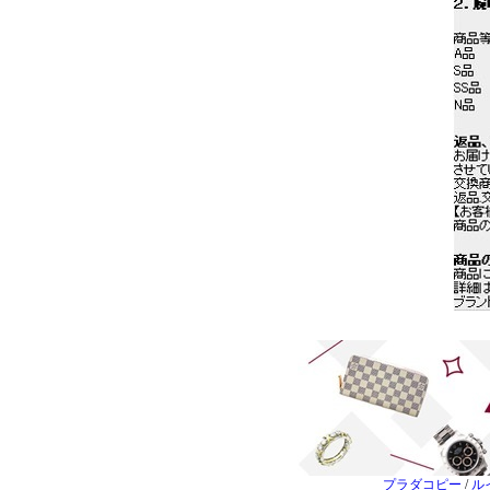
プラダコピー
/
ル