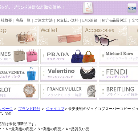
ムページ
＞
ブランド時計
＞
ジェイコブ
＞最安挑戦のジェイコブスーパーコピー ジェイ
-130D
商品は未使用新品です。
ク：Ｎ=最高級の商品／Ｓ=高級の商品／Ａ=品質良い品