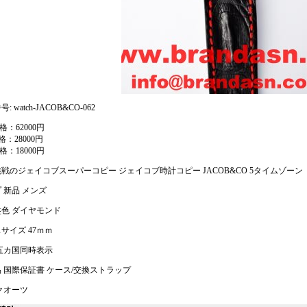
: watch-JACOB&CO-062
格：62000円
格：28000円
格：18000円
戦のジェイコブスーパーコピー ジェイコブ時計コピー JACOB&CO 5タイムゾーン JC
 新品 メンズ
色 ダイヤモンド
サイズ 47ｍｍ
五カ国同時表示
 国際保証書 ケース/交換ストラップ
クオーツ