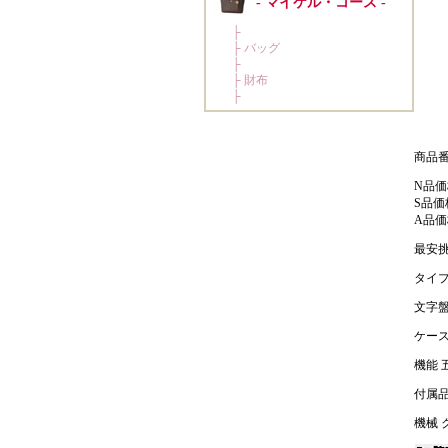
商品番号
N品価
S品価
A品価
最安挑
タイプ
文字盤
ケース
機能 
付属品
機械 