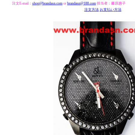
注文E-mail：
shop@brandasn.com
or
brandasn@188.com
担当者：藤原惠子
注文方法
お支払い方法