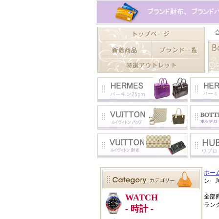
ホー
ン JC
全部
ラン