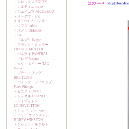
注文E-mail：
shop@brandas