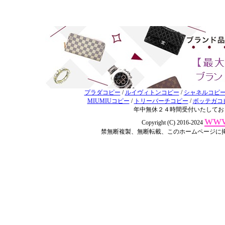
プラダコピー
/
ルイヴィトンコピー
/
シャネルコピ
MIUMIUコピー
/
トリーバーチコピー
/
ボッテガコ
年中無休２４時間受付いたしてお
www
Copyright (C) 2016-2024
禁無断複製、無断転載、このホームページに