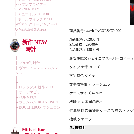
商品番号: watch-JACOB&CO-090
N品価格：62000円
S品価格：28000円
A品価格：18000円
最安挑戦のジェイコブスーパーコピー ジェ
タイプ 新品 メンズ
文字盤色 ダイヤ
文字盤特徴 カラーシェル
ケースサイズ 47ｍｍ
機能 五カ国同時表示
付属品 国際保証書 ケース/交換ストラッ
機械 クオーツ