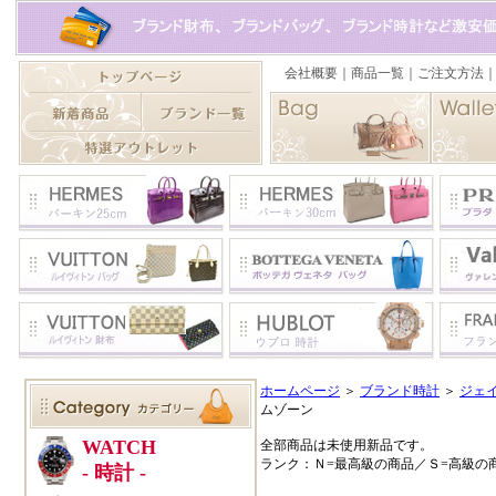
ホームページ
＞
ブランド時計
＞
ジェ
ムゾーン
全部商品は未使用新品です。
ランク：Ｎ=最高級の商品／Ｓ=高級の