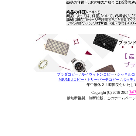
プラダコピー
/
ルイヴィトンコピー
/
シャネルコ
MIUMIUコピー
/
トリーバーチコピー
/
ボッテ
年中無休２４時間受付いたして
w
Copyright (C) 2016-2024
禁無断複製、無断転載、このホームページ