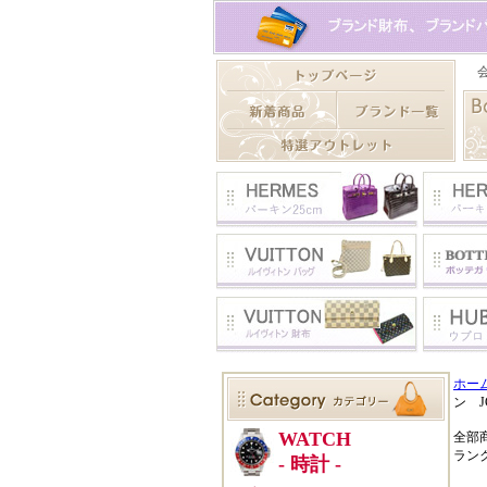
ホー
ン J
全部
ラン