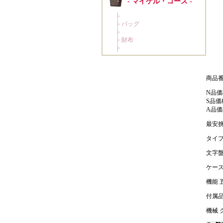
商品番号
N品価
S品価
A品価
最安挑
タイプ
文字盤
ケース
機能 
付属品
機械 