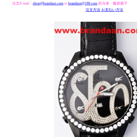
注文E-mail：
shop@brandasn.com
or
brandasn@188.com
担当者：藤原惠子
注文方法
お支払い方法