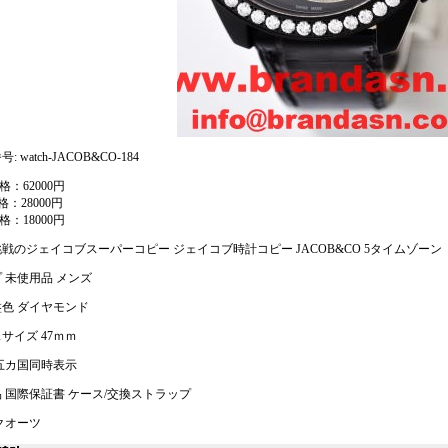
: watch-JACOB&CO-184
格：62000円
格：28000円
格：18000円
戦のジェイコブスーパーコピー ジェイコブ時計コピー JACOB&CO 5タイムゾーン J
 未使用品 メンズ
色 ダイヤモンド
サイズ 47ｍｍ
五カ国同時表示
 国際保証書 ケース/交換ストラップ
クオーツ