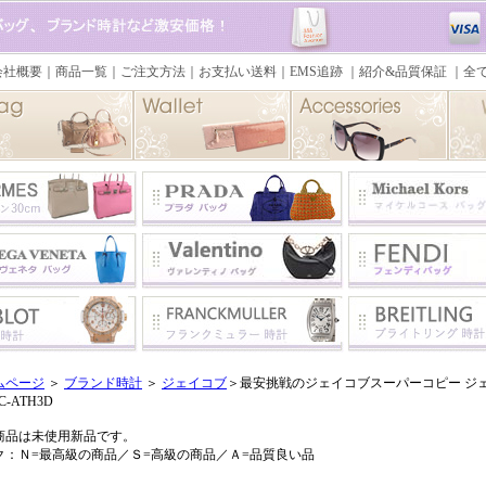
ムページ
＞
ブランド時計
＞
ジェイコブ
＞最安挑戦のジェイコブスーパーコピー ジェイ
C-ATH3D
商品は未使用新品です。
ク：Ｎ=最高級の商品／Ｓ=高級の商品／Ａ=品質良い品