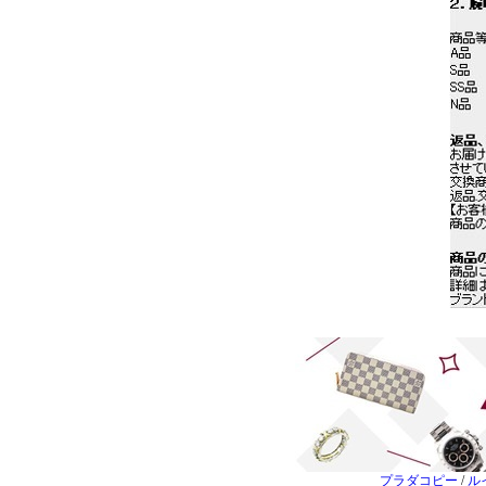
プラダコピー
/
ル