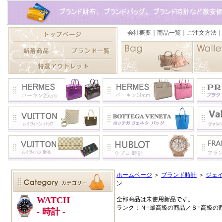
ホームページ
＞
ブランド時計
＞
ジェ
ン
全部商品は未使用新品です。
ランク：Ｎ=最高級の商品／Ｓ=高級の