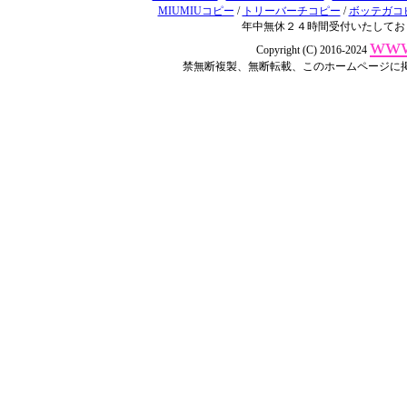
MIUMIUコピー
/
トリーバーチコピー
/
ボッテガコ
年中無休２４時間受付いたしてお
www
Copyright (C) 2016-2024
禁無断複製、無断転載、このホームページに