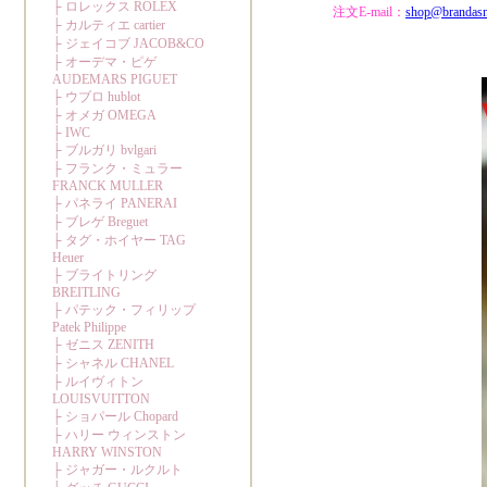
注文E-mail：
shop@brandas