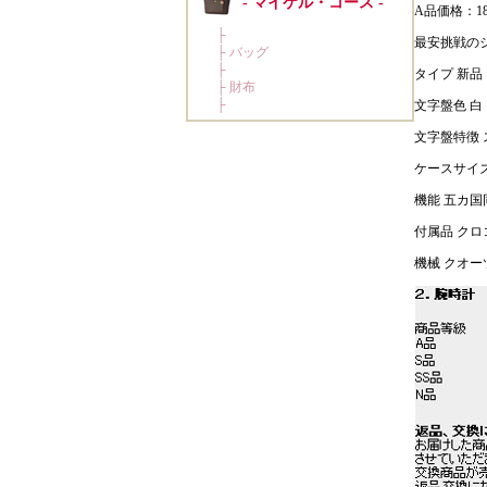
A品価格：18
最安挑戦のジ
タイプ 新品
文字盤色 白
文字盤特徴 
ケースサイズ
機能 五カ国
付属品 クロ
機械 クオー