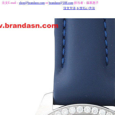
注文E-mail：
shop@brandasn.com
or
brandasn@188.com
担当者：藤原惠子
注文方法
お支払い方法