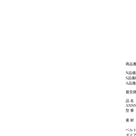
商品番号:
N品価
S品価
A品価
最安挑
品 名
ANNN
型 番 
素 材
ベルト
ダイ