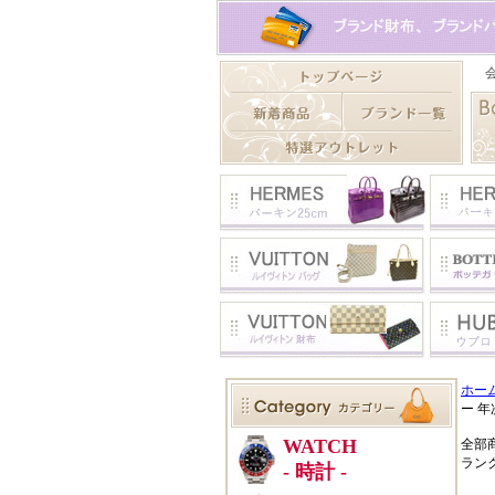
ホー
ー 年
全部
ラン