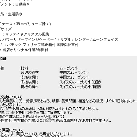
ブメント：自動巻き
性能：生活防水
 ケース：39 mm(リューズ除く)
ズサイズ
ス ：サファイヤクリスタル風防
 ：パワーリザーブインジケーター / トリプルカレンダー / ムーンフェイズ
 品 ：パテック フィリップ純正箱付 国際保証書付
 ：当店オリジナル保証3年間付