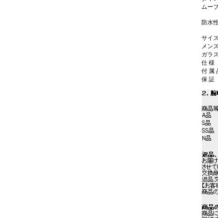
ムー
防水
サイズ
メン
ガラ
仕 様
付 属
保 証