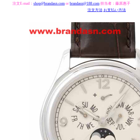
注文E-mail：
shop@brandasn.com
or
brandasn@188.com
担当者：藤原惠子
注文方法
お支払い方法