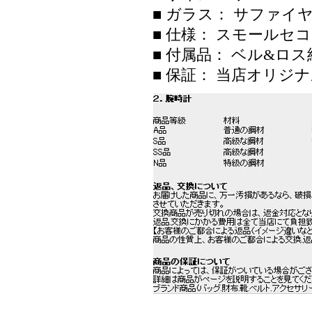
■ ガラス： サファイ
■ 仕様： スモールセ
■ 付属品： ベル&ロ
■ 保証： 当店オリジ