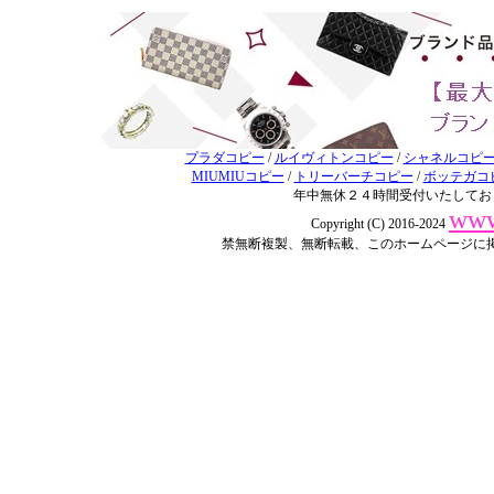
プラダコピー
/
ルイヴィトンコピー
/
シャネルコピ
MIUMIUコピー
/
トリーバーチコピー
/
ボッテガコ
年中無休２４時間受付いたしてお
www
Copyright (C) 2016-2024
禁無断複製、無断転載、このホームページに