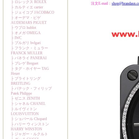
注文E-mail：
shop@brandasn.