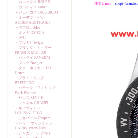
注文E-mail：
shop@brandas