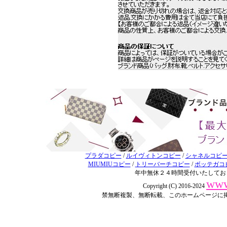
プラダコピー
/
ルイヴィトンコピー
/
シャネルコピ
MIUMIUコピー
/
トリーバーチコピー
/
ボッテガコ
年中無休２４時間受付いたしてお
www
Copyright (C) 2016-2024
禁無断複製、無断転載、このホームページに