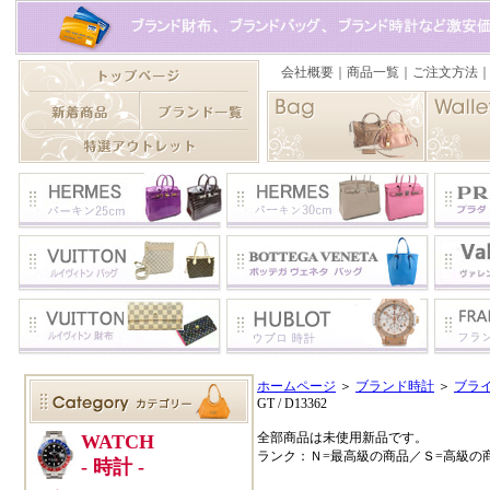
ホームページ
＞
ブランド時計
＞
ブラ
GT / D13362
全部商品は未使用新品です。
ランク：Ｎ=最高級の商品／Ｓ=高級の