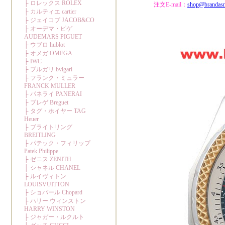
注文E-mail：
shop@brandas