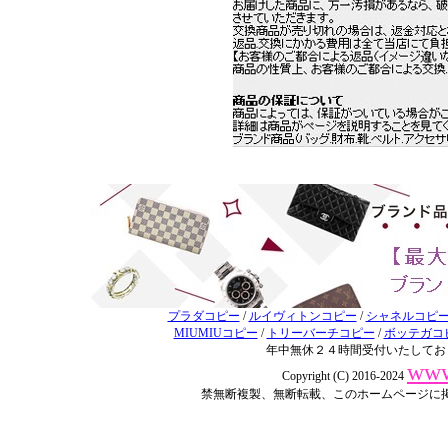
プラダコピー
/
ルイヴィトンコピー
/
シャネルコピ
MIUMIUコピー
/
トリーバーチコピー
/
ボッテガコ
年中無休２４時間受付いたしてお
www
Copyright (C) 2016-2024
禁無断複製、無断転載、このホームページに