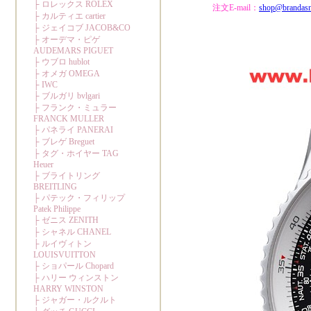
注文E-mail：
shop@brandas