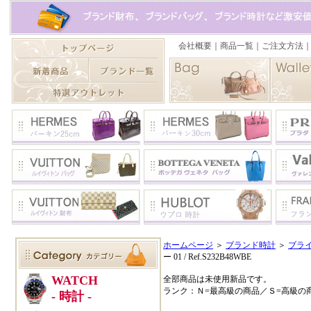
ホームページ
＞
ブランド時計
＞
ブラ
ー 01 / Ref.S232B48WBE
全部商品は未使用新品です。
ランク：Ｎ=最高級の商品／Ｓ=高級の