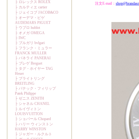
注文E-mail：
shop@brandas