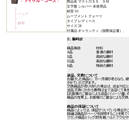
商品名 マスト21ＳＳ ＳＭ
文字盤 シルバー 未使用品
材質 SS
ムーブメント クォーツ
タイプ レディース
サイズ 28
付属品 ギャランティ（国際保証書）、