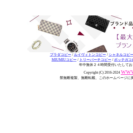
プラダコピー
/
ルイヴィトンコピー
/
シャネルコピ
MIUMIUコピー
/
トリーバーチコピー
/
ボッテガコ
年中無休２４時間受付いたしてお
www
Copyright (C) 2016-2024
禁無断複製、無断転載、このホームページに