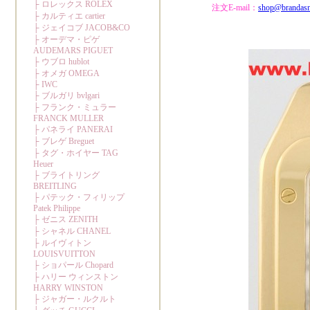
注文E-mail：
shop@brandas