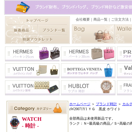
ホームページ
＞
ブランド時計
＞
カル
zW20071Y1 ＹＧ 黒皮 ホワイト
全部商品は未使用新品です。
ランク：Ｎ=最高級の商品／Ｓ=高級の