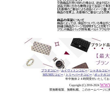
プラダコピー
/
ルイヴィトンコピー
/
シャネルコピ
MIUMIUコピー
/
トリーバーチコピー
/
ボッテガコ
年中無休２４時間受付いたしてお
www
Copyright (C) 2016-2024
禁無断複製、無断転載、このホームページに