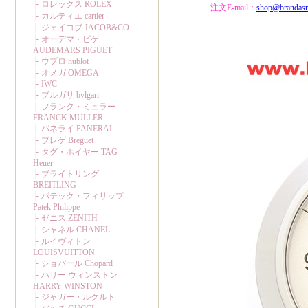
注文E-mail：
shop@brandas