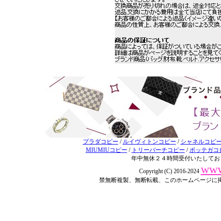
プラダコピー
/
ルイヴィトンコピー
/
シャネルコピ
MIUMIUコピー
/
トリーバーチコピー
/
ボッテガコ
年中無休２４時間受付いたしてお
www
Copyright (C) 2016-2024
禁無断複製、無断転載、このホームページに