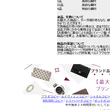
プラダコピー
/
ルイヴィトンコピー
/
シャネルコピ
MIUMIUコピー
/
トリーバーチコピー
/
ボッテガコ
年中無休２４時間受付いたしてお