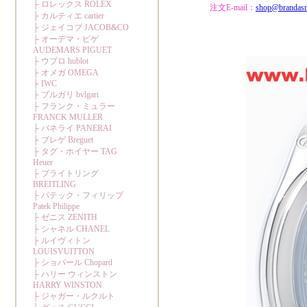
注文E-mail：
shop@brandas