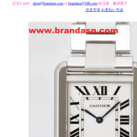
注文E-mail：
shop@brandasn.com
or
brandasn@188.com
担当者：藤原惠子
注文方法
お支払い方法