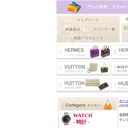
ホー
zW5
全部
ラン