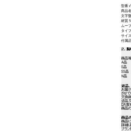
型番 z
商品名
文字盤
材質 S
ムーブ
タイプ
サイズ 
付属