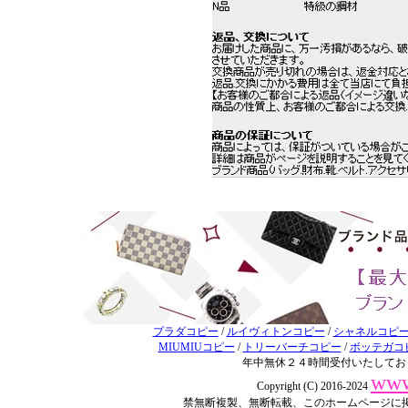
プラダコピー
/
ルイヴィトンコピー
/
シャネルコピ
MIUMIUコピー
/
トリーバーチコピー
/
ボッテガコ
年中無休２４時間受付いたしてお
www
Copyright (C) 2016-2024
禁無断複製、無断転載、このホームページに