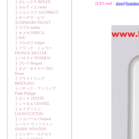
注文E-mail：
shop@brandas