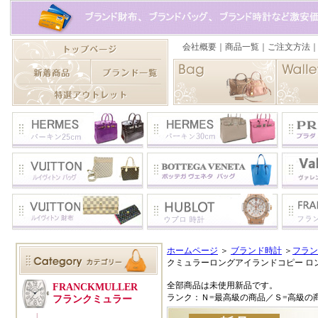
ホームページ
＞
ブランド時計
＞
フラン
クミュラーロングアイランドコピー ロング
全部商品は未使用新品です。
ランク：Ｎ=最高級の商品／Ｓ=高級の