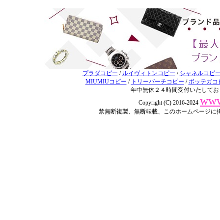
プラダコピー
/
ルイヴィトンコピー
/
シャネルコピ
MIUMIUコピー
/
トリーバーチコピー
/
ボッテガコ
年中無休２４時間受付いたしてお
www
Copyright (C) 2016-2024
禁無断複製、無断転載、このホームページに