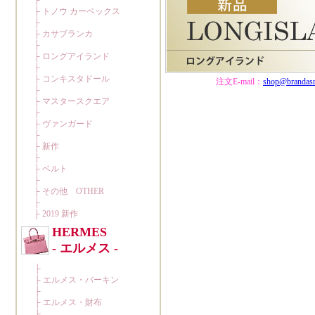
注文E-mail：
shop@brandas