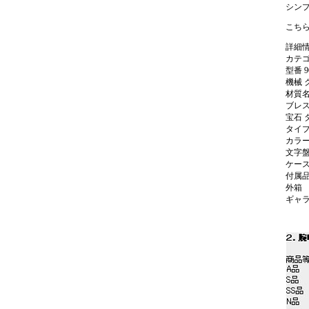
シン
こち
詳細
カテゴ
型番 9
機械 
材質名
ブレス
宝石 
タイプ
カラー
文字盤
ケースサ
付属品
外箱
ギャ