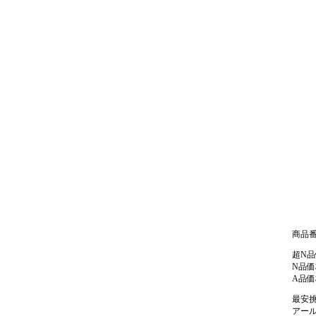
商品番号:
超N品
N品価
A品価
最安挑
アー