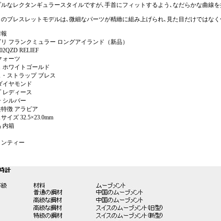
プルなレクタンギュラースタイルですが､手首にフィットするよう､なだらかな曲線を
らのブレスレットモデルは､微細なパーツが精緻に組み上げられ､見た目だけではなく
情報
リ フランクミュラー ロングアイランド（新品）
02QZD RELIEF
クォーツ
 ホワイトゴールド
・ストラップ ブレス
ダイヤモンド
 レディース
 シルバー
特徴 アラビア
イズ 32.5×23.0mm
 内箱
ランティー