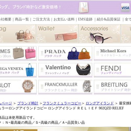
ムページ
＞
ブランド時計
＞
フランクミュラーコピー
＞
ロングアイランド
＞ 最安挑
ラーロングアイランドコピー ロングアイランド ＲＥＬＩＥＦ 902QZD RELIEF
商品は未使用新品です。
ク：Ｎ=最高級の商品／Ｓ=高級の商品／Ａ=品質良い品