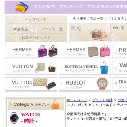
ホームページ
＞
ブランド時計
＞
ガガ
スリム 46ミリ ピンクゴールド ミラネーゼブレ
全部商品は未使用新品です。
ランク：Ｎ=最高級の商品／Ｓ=高級の