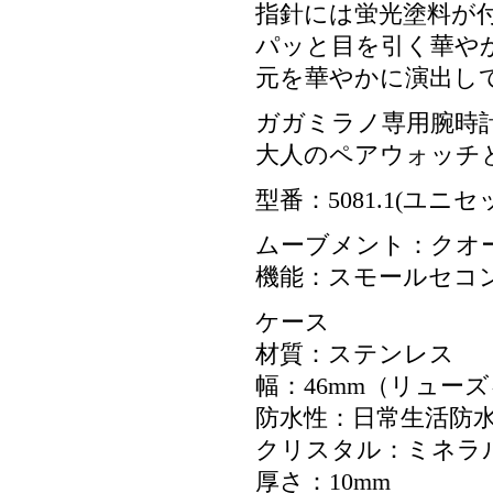
指針には蛍光塗料が
パッと目を引く華や
元を華やかに演出し
ガガミラノ専用腕時
大人のペアウォッチ
型番：5081.1(ユニ
ムーブメント：クオ
機能：スモールセコ
ケース
材質：ステンレス
幅：46mm（リュー
防水性：日常生活防
クリスタル：ミネラ
厚さ：10mm