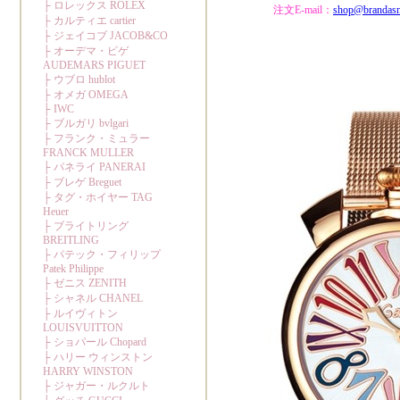
注文E-mail：
shop@brandas