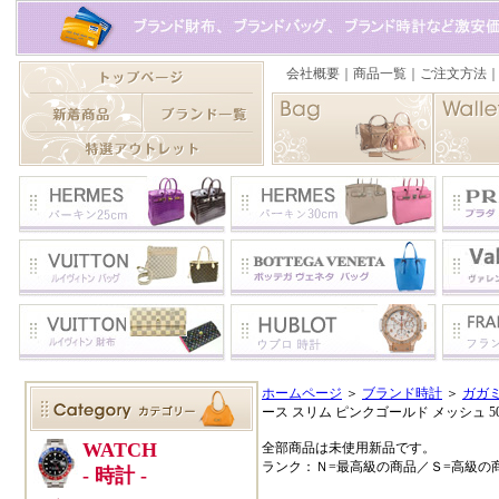
ホームページ
＞
ブランド時計
＞
ガガ
ース スリム ピンクゴールド メッシュ 508
全部商品は未使用新品です。
ランク：Ｎ=最高級の商品／Ｓ=高級の