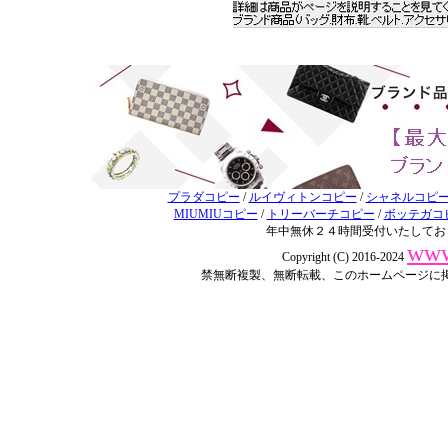
プラダコピー
/
ルイヴィトンコピー
/
シャネルコピ
MIUMIUコピー
/
トリーバーチコピー
/
ボッテガコ
年中無休２４時間受付いたしてお
www
Copyright (C) 2016-2024
禁無断複製、無断転載、このホームページに