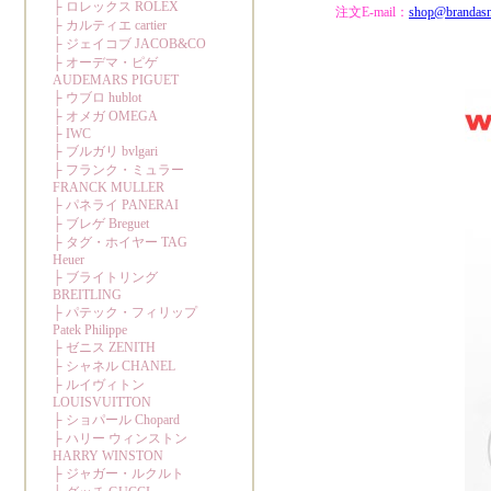
注文E-mail：
shop@brandas