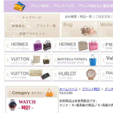
ホームページ
＞
ブランド時計
＞
グッ
YA111501
全部商品は未使用新品です。
ランク：Ｎ=最高級の商品／Ｓ=高級の