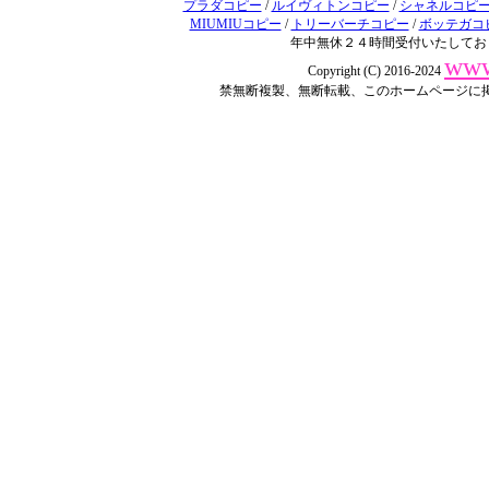
プラダコピー
/
ルイヴィトンコピー
/
シャネルコピ
MIUMIUコピー
/
トリーバーチコピー
/
ボッテガコ
年中無休２４時間受付いたしてお
www
Copyright (C) 2016-2024
禁無断複製、無断転載、このホームページに