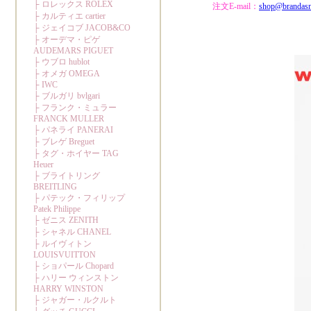
注文E-mail：
shop@brandas