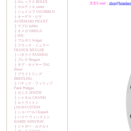
注文E-mail：
shop@brandas