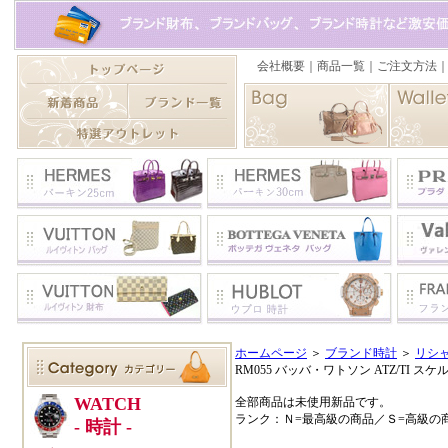
ホームページ
＞
ブランド時計
＞
リシ
RM055 バッバ・ワトソン ATZ/TI 
全部商品は未使用新品です。
ランク：Ｎ=最高級の商品／Ｓ=高級の