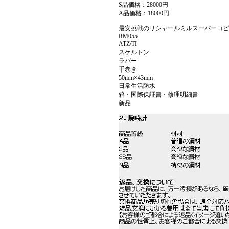
S品価格：28000円
A品価格：18000円
最安挑戦のリシャールミルスーパーコピー リ
RM055
ATZ/TI
スケルトン
ラバー
手巻き
50mm×43mm
日常生活防水
箱・国際保証書・修理明細書
新品