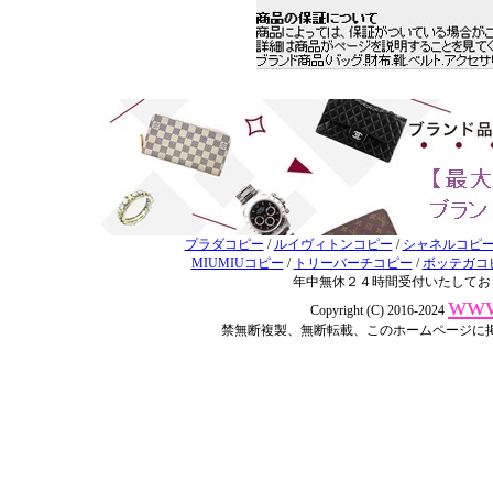
プラダコピー
/
ルイヴィトンコピー
/
シャネルコピ
MIUMIUコピー
/
トリーバーチコピー
/
ボッテガコ
年中無休２４時間受付いたしてお
www
Copyright (C) 2016-2024
禁無断複製、無断転載、このホームページに