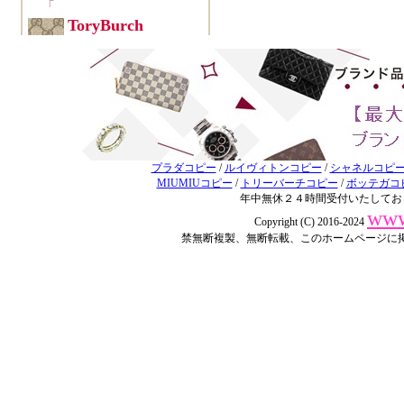
プラダコピー
/
ルイヴィトンコピー
/
シャネルコピ
MIUMIUコピー
/
トリーバーチコピー
/
ボッテガコ
年中無休２４時間受付いたしてお
www
Copyright (C) 2016-2024
禁無断複製、無断転載、このホームページに