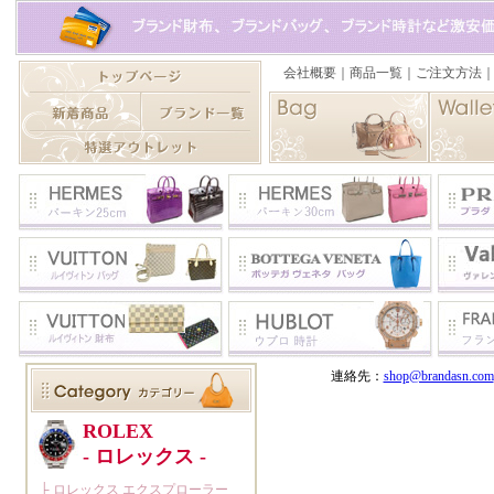
連絡先：
shop@brandasn.com