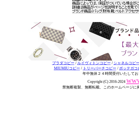
プラダコピー
/
ルイヴィトンコピー
/
シャネルコピ
MIUMIUコピー
/
トリーバーチコピー
/
ボッテガコ
年中無休２４時間受付いたしてお
www
Copyright (C) 2016-2024
禁無断複製、無断転載、このホームページに