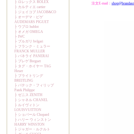
注文E-mail：
shop@brandas