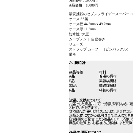
S品価格：28000円
A品価格：18000円
最安挑戦のセブンフライデースーパーコピー
ケース SS製
ケース径 44.3mm x 49.7mm
ケース厚 11.3mm
防水性 3気圧
ムーブメント 自動巻き
リューズ
ストラップ カーフ （ピンバックル）
備考